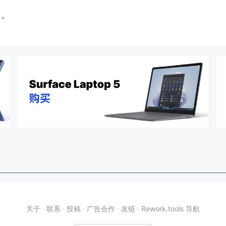
闭。
关于
·
联系
·
投稿
·
广告合作
·
友链
·
Rework.tools 导航