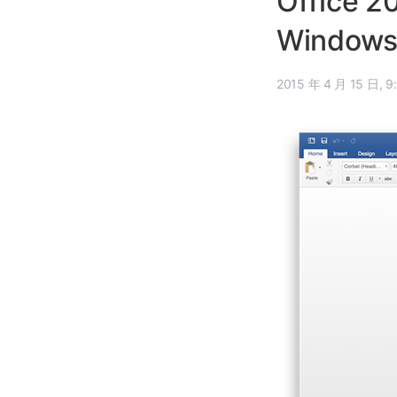
Office
Windo
2015 