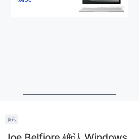
资讯
Joe Belfiore 确认 Windows