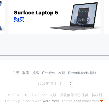
关于
·
联系
·
投稿
·
广告合作
·
友链
·
Rework.tools 导航
© 2007 - 2021 LiveSino 中文版 – 微软信仰中心 保留一切权利
Proudly published with
WordPress
. Theme
Thea
made with
♥
.