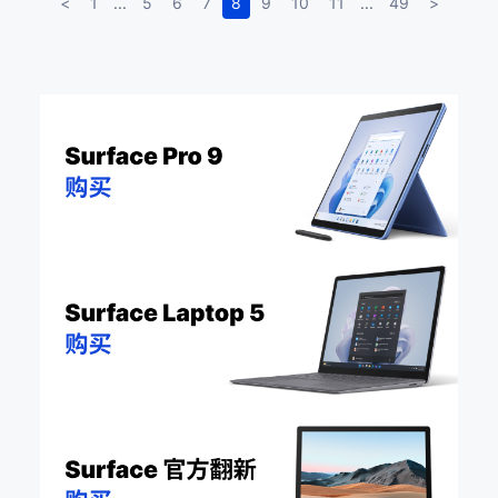
<
1
...
5
6
7
8
9
10
11
...
49
>