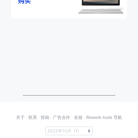
关于
·
联系
·
投稿
·
广告合作
·
友链
·
Rework.tools 导航