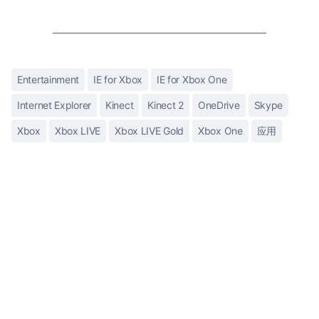
Entertainment
IE for Xbox
IE for Xbox One
Internet Explorer
Kinect
Kinect 2
OneDrive
Skype
Xbox
Xbox LIVE
Xbox LIVE Gold
Xbox One
应用