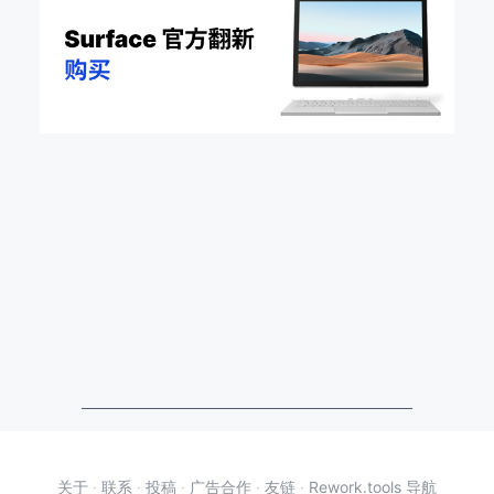
关于
·
联系
·
投稿
·
广告合作
·
友链
·
Rework.tools 导航