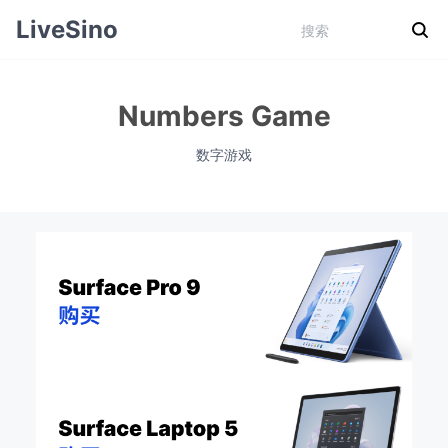
LiveSino
Numbers Game
数字游戏