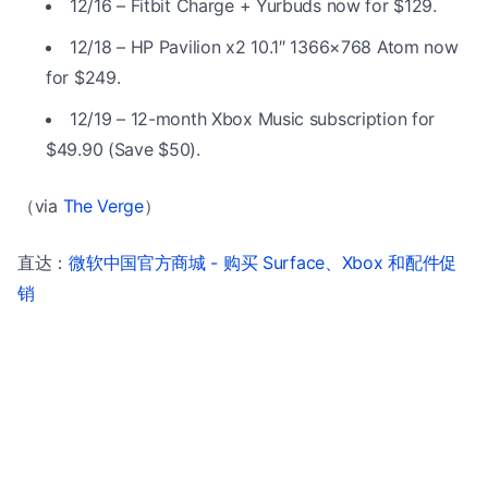
12/16 – Fitbit Charge + Yurbuds now for $129.
12/18 – HP Pavilion x2 10.1″ 1366×768 Atom now
for $249.
12/19 – 12-month Xbox Music subscription for
$49.90 (Save $50).
（via
The Verge
）
直达：
微软中国官方商城 - 购买 Surface、Xbox 和配件促
销